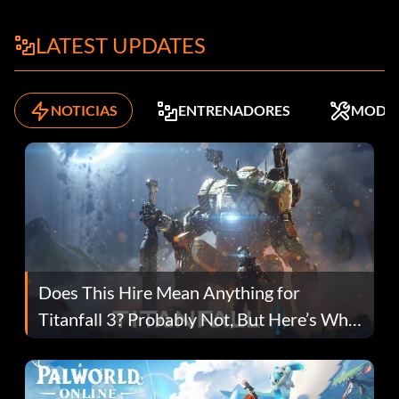
LATEST UPDATES
NOTICIAS
ENTRENADORES
MODS
Does This Hire Mean Anything for
Titanfall 3? Probably Not, But Here’s Why
Fans Are Hopeful