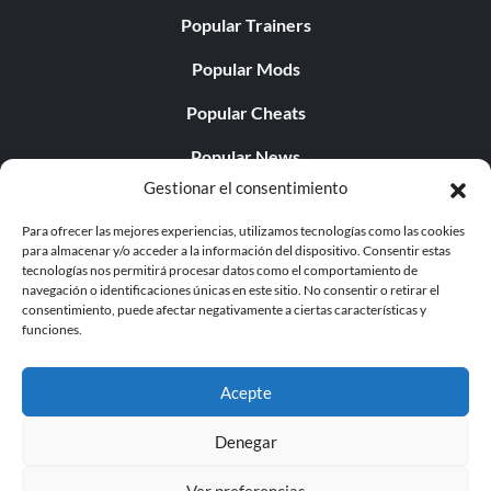
Popular Trainers
Popular Mods
Popular Cheats
Popular News
Gestionar el consentimiento
Popular Editorials
Para ofrecer las mejores experiencias, utilizamos tecnologías como las cookies
Popular Free Games
para almacenar y/o acceder a la información del dispositivo. Consentir estas
tecnologías nos permitirá procesar datos como el comportamiento de
LATEST UPDATES
navegación o identificaciones únicas en este sitio. No consentir o retirar el
consentimiento, puede afectar negativamente a ciertas características y
funciones.
Does This Hire Mean Anything for Tit...
Acepte
Denegar
© 1998 - 2026 MegaGames.com All rights reserved
Ver preferencias