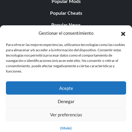
Popular Mods
Popular Cheats
Popular News
Gestionar el consentimiento
Popular Editorials
Para ofrecer las mejores experiencias, utilizamos tecnologías como las cookies
Popular Free Games
para almacenar y/o acceder a la información del dispositivo. Consentir estas
tecnologías nos permitirá procesar datos como el comportamiento de
LATEST UPDATES
navegación o identificaciones únicas en este sitio. No consentir o retirar el
consentimiento, puede afectar negativamente a ciertas características y
funciones.
Does This Hire Mean Anything for Tit...
Acepte
Denegar
© 1998 - 2026 MegaGames.com All rights reserved
Ver preferencias
Privacy Policy
Terms of Service
Manage Cookie
Settings
{título}