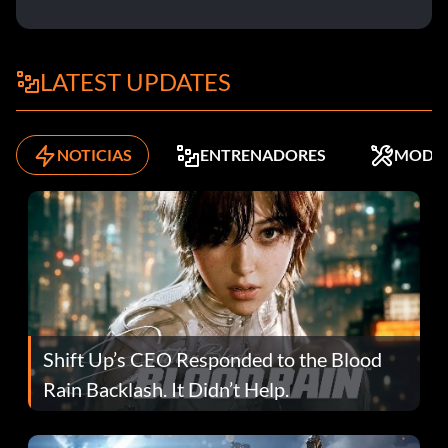
LATEST UPDATES
NOTICIAS
ENTRENADORES
MODS
Shift Up’s CEO Responded to the Blood
Rain Backlash. It Didn’t Help.