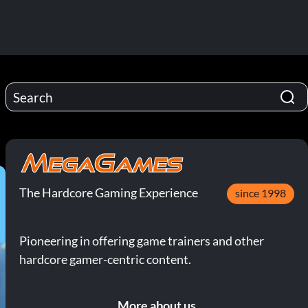
The Hardcore Gaming Experience
since 1998
Pioneering in offering game trainers and other
hardcore gamer-centric content.
More about us