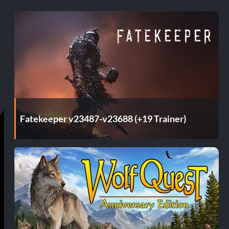
Fatekeeper v23487-v23688 (+19 Trainer)