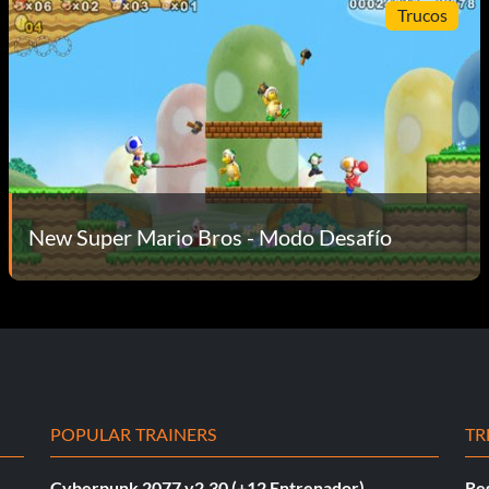
Trucos
New Super Mario Bros - Modo Desafío
POPULAR TRAINERS
TR
Cyberpunk 2077 v2.30 (+12 Entrenador)
Re