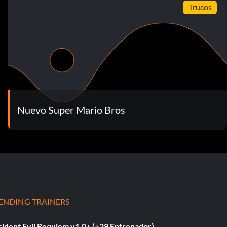
Trucos
Nuevo Super Mario Bros
ENDING TRAINERS
sident Evil Requiem v1.0+ (+29 Entrenador)