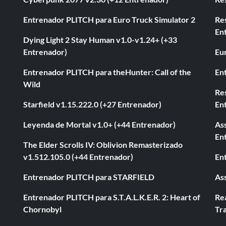
Entrenador PLITCH para Euro Truck Simulator 2
Re
En
Dying Light 2 Stay Human v1.0-v1.24+ (+33
Entrenador)
Eur
Entrenador PLITCH para theHunter: Call of the
En
Wild
Res
Starfield v1.15.222.0 (+27 Entrenador)
En
Leyenda de Mortal v1.0+ (+44 Entrenador)
As
En
The Elder Scrolls IV: Oblivion Remasterizado
v1.512.105.0 (+44 Entrenador)
En
Entrenador PLITCH para STARFIELD
As
Entrenador PLITCH para S.T.A.L.K.E.R. 2: Heart of
Rea
Chornobyl
Tra