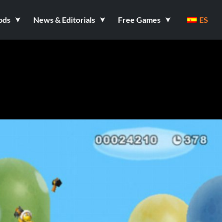
ods
News & Editorials
Free Games
ES