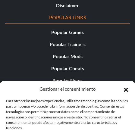
Disclaimer
POPULAR LINKS
Popular Games
Popular Trainers
Popular Mods
Popular Cheats
Popular News
Gestionar el consentimiento
Popular Editorials
Para ofrecer las mejores experiencias, utilizamos tecnologías como las cookies
Popular Free Games
para almacenar y/o acceder a la información del dispositivo. Consentir estas
tecnologías nos permitirá procesar datos como el comportamiento de
LATEST UPDATES
navegación o identificaciones únicas en este sitio. No consentir o retirar el
consentimiento, puede afectar negativamente a ciertas características y
funciones.
Does This Hire Mean Anything for Tit...