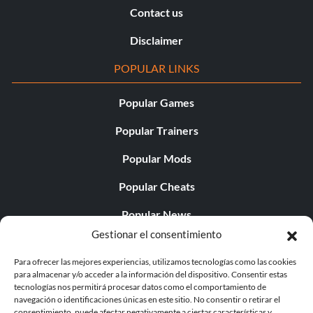
Contact us
Disclaimer
POPULAR LINKS
Popular Games
Popular Trainers
Popular Mods
Popular Cheats
Popular News
Gestionar el consentimiento
Popular Editorials
Para ofrecer las mejores experiencias, utilizamos tecnologías como las cookies
Popular Free Games
para almacenar y/o acceder a la información del dispositivo. Consentir estas
tecnologías nos permitirá procesar datos como el comportamiento de
LATEST UPDATES
navegación o identificaciones únicas en este sitio. No consentir o retirar el
consentimiento, puede afectar negativamente a ciertas características y