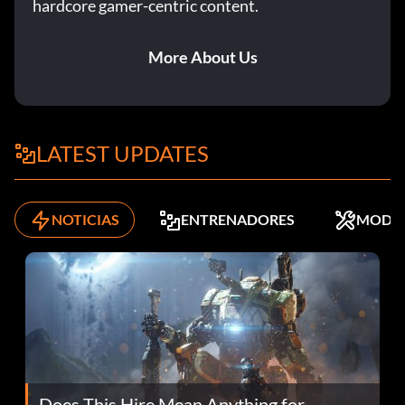
hardcore gamer-centric content.
More About Us
LATEST UPDATES
NOTICIAS
ENTRENADORES
MODS
Does This Hire Mean Anything for