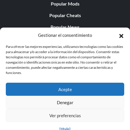
Popular Mods
Popular Cheats
Popular News
Gestionar el consentimiento
Popular Editorials
Para ofrecer las mejores experiencias, utilizamos tecnologías como las cookies
Popular Free Games
para almacenar y/o acceder a la información del dispositivo. Consentir estas
tecnologías nos permitirá procesar datos como el comportamiento de
LATEST UPDATES
navegación o identificaciones únicas en este sitio. No consentir o retirar el
consentimiento, puede afectar negativamente a ciertas características y
funciones.
Does This Hire Mean Anything for Tit...
Acepte
Denegar
© 1998 - 2026 MegaGames.com All rights reserved
Ver preferencias
Privacy Policy
Terms of Service
Manage Cookie
Settings
{título}