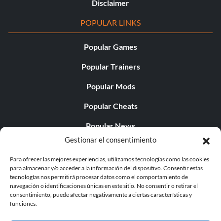
Disclaimer
POPULAR LINKS
Popular Games
Popular Trainers
Popular Mods
Popular Cheats
Popular News
Gestionar el consentimiento
Popular Editorials
Para ofrecer las mejores experiencias, utilizamos tecnologías como las cookies
Popular Free Games
para almacenar y/o acceder a la información del dispositivo. Consentir estas
tecnologías nos permitirá procesar datos como el comportamiento de
LATEST UPDATES
navegación o identificaciones únicas en este sitio. No consentir o retirar el
consentimiento, puede afectar negativamente a ciertas características y
funciones.
..
Does This Hire Mean Anything for Tit...