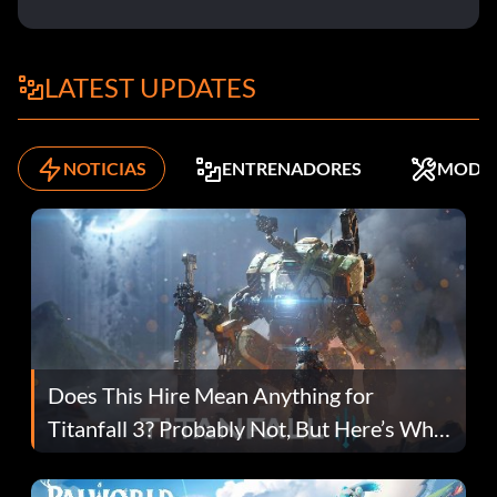
LATEST UPDATES
NOTICIAS
ENTRENADORES
MODS
Does This Hire Mean Anything for
Titanfall 3? Probably Not, But Here’s Why
Fans Are Hopeful