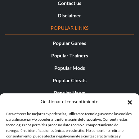
Contact us
Disclaimer
POPULAR LINKS
Popular Games
Popular Trainers
Popular Mods
Popular Cheats
Popular News
Gestionar el consentimiento
Popular Editorials
Para ofrecer las mejores experiencias, utilizamos tecnologías como las cookies
Popular Free Games
para almacenar y/o acceder a la información del dispositivo. Consentir estas
tecnologías nos permitirá procesar datos como el comportamiento de
LATEST UPDATES
navegación o identificaciones únicas en este sitio. No consentir o retirar el
consentimiento, puede afectar negativamente a ciertas características y