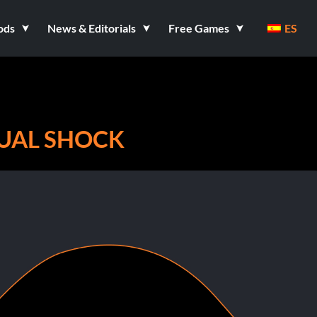
ods
News & Editorials
Free Games
ES
DUAL SHOCK