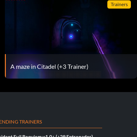
Trainers
A maze in Citadel (+3 Trainer)
ENDING TRAINERS
sident Evil Requiem v1.0+ (+29 Entrenador)