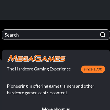
The Hardcore Gaming Experience
since 1998
Pioneering in offering game trainers and other
hardcore gamer-centric content.
More about us