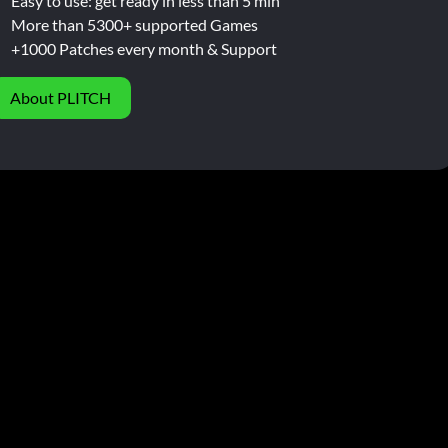
Easy to use: get ready in less than 5 min
More than 5300+ supported Games
+1000 Patches every month & Support
About PLITCH