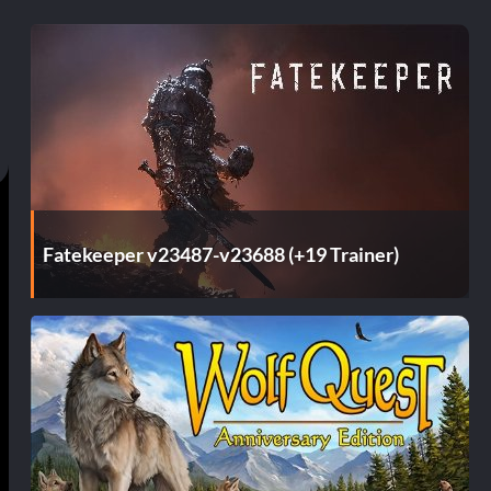
Fatekeeper v23487-v23688 (+19 Trainer)