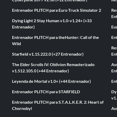
Entrenador PLITCH para Euro Truck Simulator 2
Re
En
Dying Light 2 Stay Human v1.0-v1.24+ (+33
Entrenador)
Eur
Entrenador PLITCH para theHunter: Call of the
En
Wild
Res
Starfield v1.15.222.0 (+27 Entrenador)
En
The Elder Scrolls IV: Oblivion Remasterizado
As
v1.512.105.0 (+44 Entrenador)
En
Leyenda de Mortal v1.0+ (+44 Entrenador)
En
Entrenador PLITCH para STARFIELD
Dyi
v1
Entrenador PLITCH para S.T.A.L.K.E.R. 2: Heart of
Chornobyl
As