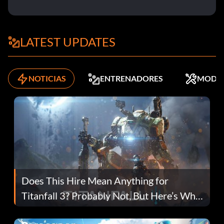
LATEST UPDATES
NOTICIAS
ENTRENADORES
MODS
Does This Hire Mean Anything for
Titanfall 3? Probably Not, But Here’s Why
Fans Are Hopeful