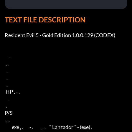
TEXT FILE DESCRIPTION
Resident Evil 5 - Gold Edition 1.0.0.129 (CODEX)

    ...

 , .

  .

  .

  .

 HP . - .  

   .

 .  

P/S

  , .  

        exe , .       - .        , , .    " Lanzador " - (exe) .
