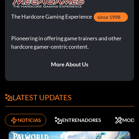
The Hardcore Gaming Experience
since 1998
Pioneering in offering game trainers and other
hardcore gamer-centric content.
More About Us
LATEST UPDATES
NOTICIAS
ENTRENADORES
MODS