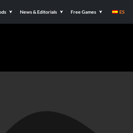
ods
News & Editorials
Free Games
ES