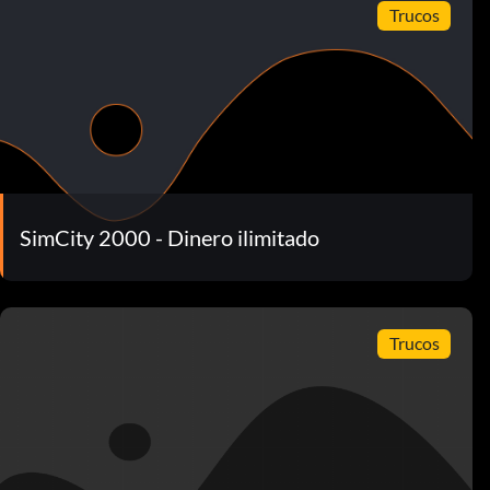
Trucos
SimCity 2000 - Dinero ilimitado
Trucos