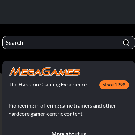
The Hardcore Gaming Experience
since 1998
Pioneering in offering game trainers and other
hardcore gamer-centric content.
More about us