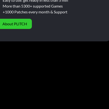
Easy to use: get ready in less than 5 min
More than 5300+ supported Games
+1000 Patches every month & Support
About PLITCH