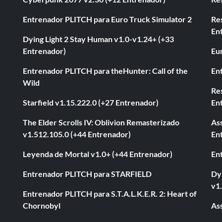
Entrenador PLITCH para Euro Truck Simulator 2
Re
En
Dying Light 2 Stay Human v1.0-v1.24+ (+33
Entrenador)
Eur
Entrenador PLITCH para theHunter: Call of the
En
Wild
Res
Starfield v1.15.222.0 (+27 Entrenador)
En
The Elder Scrolls IV: Oblivion Remasterizado
As
v1.512.105.0 (+44 Entrenador)
En
Leyenda de Mortal v1.0+ (+44 Entrenador)
En
Entrenador PLITCH para STARFIELD
Dyi
v1
Entrenador PLITCH para S.T.A.L.K.E.R. 2: Heart of
Chornobyl
As