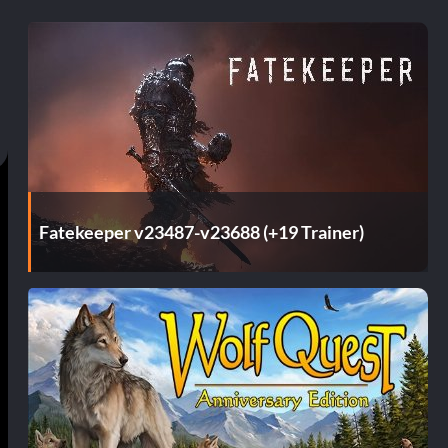
Fatekeeper v23487-v23688 (+19 Trainer)