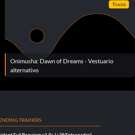
Trucos
Onimusha: Dawn of Dreams - Vestuario
alternativo
ENDING TRAINERS
sident Evil Requiem v1.0+ (+29 Entrenador)