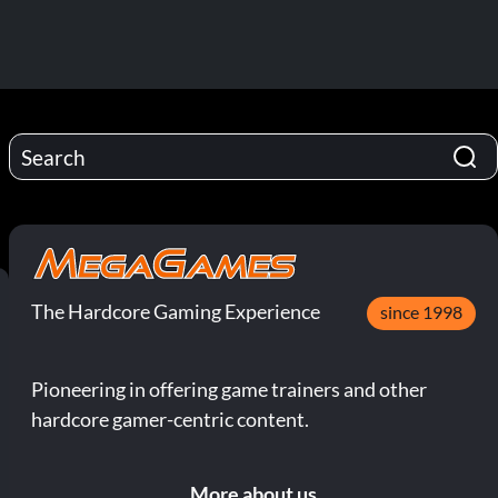
The Hardcore Gaming Experience
since 1998
Pioneering in offering game trainers and other
hardcore gamer-centric content.
More about us