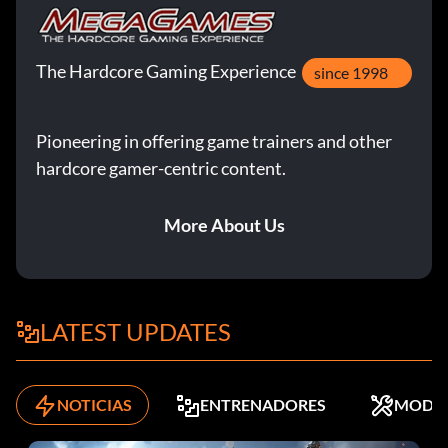
The Hardcore Gaming Experience
since 1998
Pioneering in offering game trainers and other
hardcore gamer-centric content.
More About Us
LATEST UPDATES
NOTICIAS
ENTRENADORES
MODS