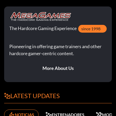
The Hardcore Gaming Experience
since 1998
Pioneering in offering game trainers and other
hardcore gamer-centric content.
More About Us
LATEST UPDATES
NOTICIAS
ENTRENADORES
MODS