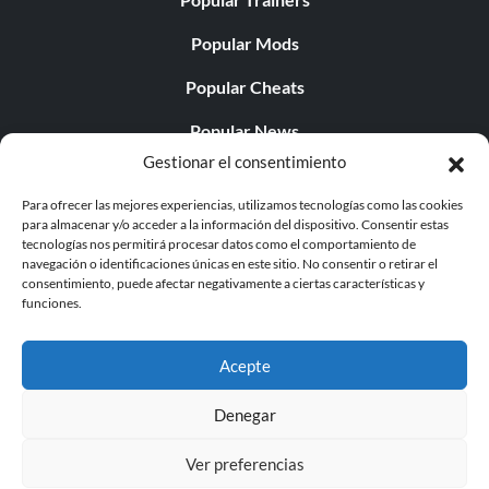
Popular Mods
Popular Cheats
Popular News
Gestionar el consentimiento
Popular Editorials
Para ofrecer las mejores experiencias, utilizamos tecnologías como las cookies
Popular Free Games
para almacenar y/o acceder a la información del dispositivo. Consentir estas
tecnologías nos permitirá procesar datos como el comportamiento de
LATEST UPDATES
navegación o identificaciones únicas en este sitio. No consentir o retirar el
consentimiento, puede afectar negativamente a ciertas características y
funciones.
Palworld ya cuenta con dos versiones para móvil
independientes...
Acepte
Denegar
Ver preferencias
© 1998 - 2026 MegaGames.com All rights reserved