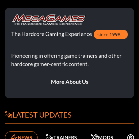
The Hardcore Gaming Experience
since 1998
Pioneering in offering game trainers and other
hardcore gamer-centric content.
More About Us
LATEST UPDATES
NEWS
TRAINERS
MODS
K