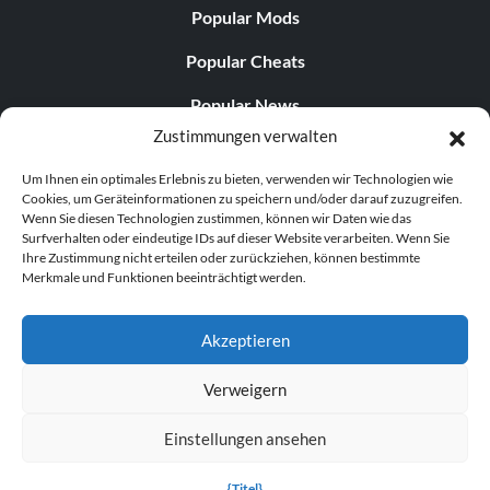
Popular Mods
Popular Cheats
Popular News
Zustimmungen verwalten
Popular Editorials
Um Ihnen ein optimales Erlebnis zu bieten, verwenden wir Technologien wie
Popular Free Games
Cookies, um Geräteinformationen zu speichern und/oder darauf zuzugreifen.
Wenn Sie diesen Technologien zustimmen, können wir Daten wie das
LATEST UPDATES
Surfverhalten oder eindeutige IDs auf dieser Website verarbeiten. Wenn Sie
Ihre Zustimmung nicht erteilen oder zurückziehen, können bestimmte
Merkmale und Funktionen beeinträchtigt werden.
Does This Hire Mean Anything for Tit...
Akzeptieren
Verweigern
© 1998–2026 MegaGames.com All rights reserved
Einstellungen ansehen
Privacy Policy
Terms of Service
Manage Cookie
Settings
{Titel}