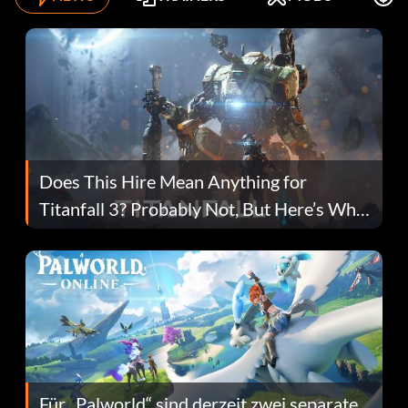
Does This Hire Mean Anything for
Titanfall 3? Probably Not, But Here’s Why
Fans Are Hopeful
Für „Palworld“ sind derzeit zwei separate