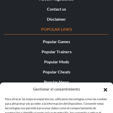
Contact us
Disclaimer
POPULAR LINKS
Popular Games
Popular Trainers
Popular Mods
Popular Cheats
Popular News
Gestionar el consentimiento
Popular Editorials
Para ofrecer las mejores experiencias, utilizamos tecnologías como las cookies
Popular Free Games
para almacenar y/o acceder a la información del dispositivo. Consentir estas
tecnologías nos permitirá procesar datos como el comportamiento de
LATEST UPDATES
navegación o identificaciones únicas en este sitio. No consentir o retirar el