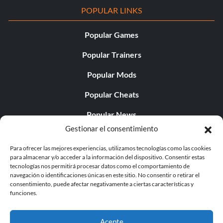
POPULAR LINKS
Popular Games
Popular Trainers
Popular Mods
Popular Cheats
Popular News
Gestionar el consentimiento
Popular Editorials
Para ofrecer las mejores experiencias, utilizamos tecnologías como las cookies
Popular Free Games
para almacenar y/o acceder a la información del dispositivo. Consentir estas
tecnologías nos permitirá procesar datos como el comportamiento de
LATEST UPDATES
navegación o identificaciones únicas en este sitio. No consentir o retirar el
consentimiento, puede afectar negativamente a ciertas características y
funciones.
Does This Hire Mean Anything for Tit...
Acepte