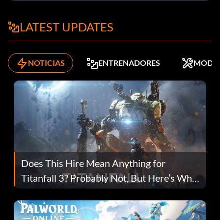
LATEST UPDATES
NOTICIAS
ENTRENADORES
MODS
Does This Hire Mean Anything for
Titanfall 3? Probably Not, But Here’s Why
Fans Are Hopeful