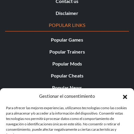
Contact us
Disclaimer
POPULAR LINKS
Popular Games
Popular Trainers
Popular Mods
Popular Cheats
Popular News
Gestionar el consentimiento
Popular Editorials
Para ofrecer las mejores experiencias, utilizamos tecnologías como las cookies
Popular Free Games
para almacenar y/o acceder a la información del dispositivo. Consentir estas
tecnologías nos permitirá procesar datos como el comportamiento de
LATEST UPDATES
navegación o identificaciones únicas en este sitio. No consentir o retirar el
consentimiento, puede afectar negativamente a ciertas características y