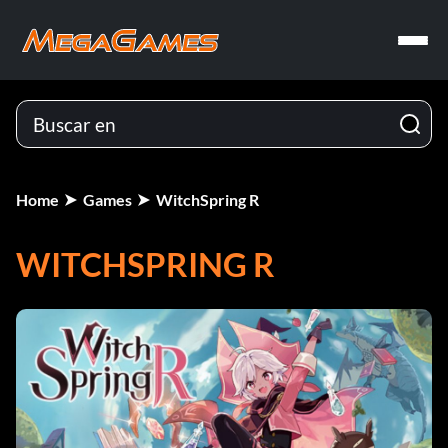
Home
Games
WitchSpring R
WITCHSPRING R