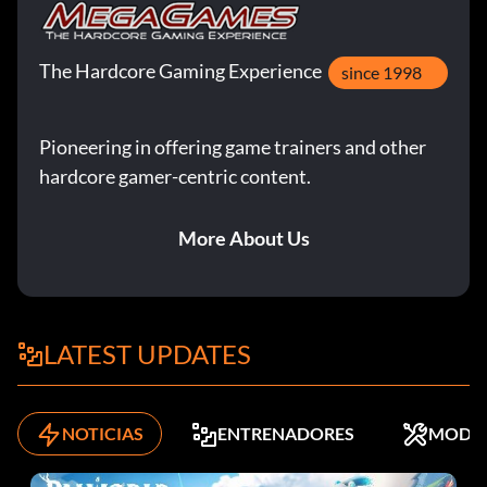
The Hardcore Gaming Experience
since 1998
Pioneering in offering game trainers and other
hardcore gamer-centric content.
More About Us
LATEST UPDATES
NOTICIAS
ENTRENADORES
MODS