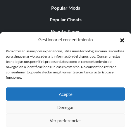
Popular Mods
Popular Cheats
Popular News
Gestionar el consentimiento
Popular Editorials
Para ofrecer las mejores experiencias, utilizamos tecnologías como las cookies
Popular Free Games
para almacenar y/o acceder a la información del dispositivo. Consentir estas
tecnologías nos permitirá procesar datos como el comportamiento de
LATEST UPDATES
navegación o identificaciones únicas en este sitio. No consentir o retirar el
consentimiento, puede afectar negativamente a ciertas características y
funciones.
Palworld ya cuenta con dos versiones para móvil
independientes...
Acepte
Denegar
Ver preferencias
© 1998 - 2026 MegaGames.com All rights reserved