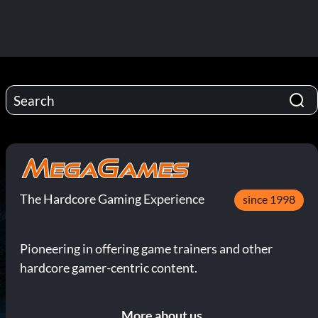
The Hardcore Gaming Experience
since 1998
Pioneering in offering game trainers and other
hardcore gamer-centric content.
More about us