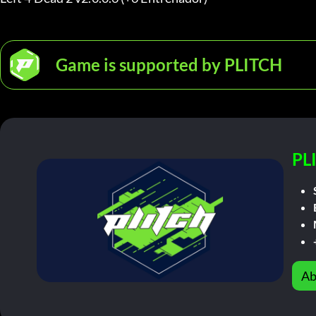
Game is supported by PLITCH
PL
Ab