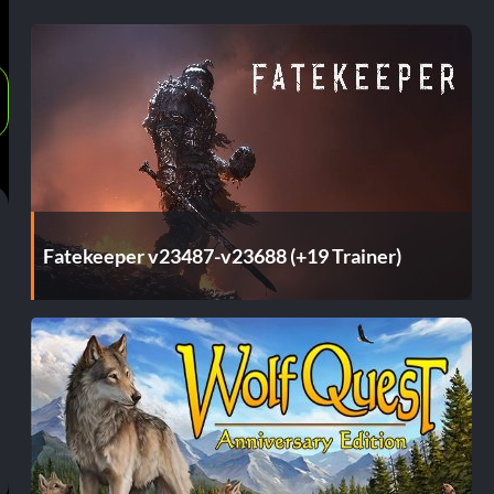
Fatekeeper v23487-v23688 (+19 Trainer)