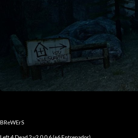
BReWErS
Left 4 Dead 2 v2.0.0.6 (+6 Entrenador)