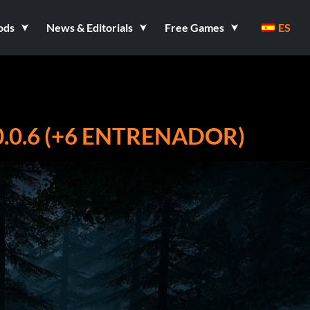
ods
News & Editorials
Free Games
ES
.0.6 (+6 ENTRENADOR)