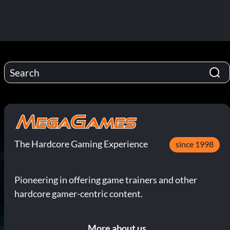
The Hardcore Gaming Experience
since 1998
Pioneering in offering game trainers and other
hardcore gamer-centric content.
More about us