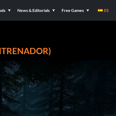
ods
News & Editorials
Free Games
ES
 ENTRENADOR)