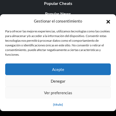
Popular Cheats
Popular News
Gestionar el consentimiento
Popular Editorials
Para ofrecer las mejores experiencias, utilizamos tecnologías como las cookies
Popular Free Games
para almacenar y/o acceder a la información del dispositivo. Consentir estas
tecnologías nos permitirá procesar datos como el comportamiento de
LATEST UPDATES
navegación o identificaciones únicas en este sitio. No consentir o retirar el
consentimiento, puede afectar negativamente a ciertas características y
funciones.
Palworld ya cuenta con dos versiones para móvil
independientes...
Acepte
Denegar
Ver preferencias
© 1998 - 2026 MegaGames.com All rights reserved
Privacy Policy
Terms of Service
Manage Cookie
{título}
Settings