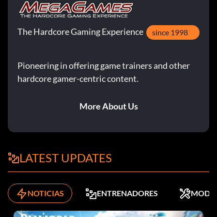
The Hardcore Gaming Experience
since 1998
Pioneering in offering game trainers and other
hardcore gamer-centric content.
More About Us
LATEST UPDATES
NOTICIAS
ENTRENADORES
MODS