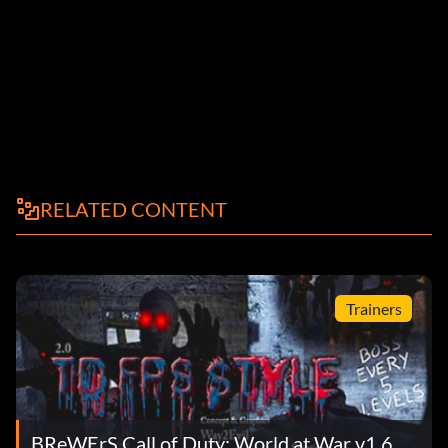
RELATED CONTENT
Trainers
BReWErS Call of Duty: World at War v1.6