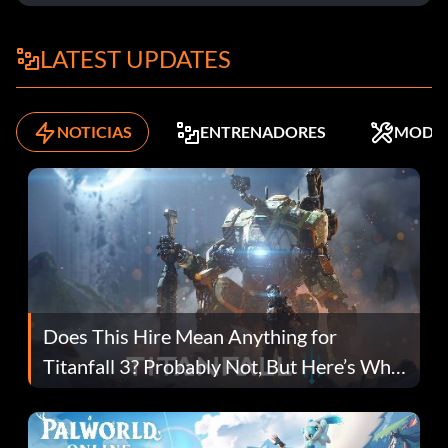
LATEST UPDATES
NOTICIAS
ENTRENADORES
MODS
Does This Hire Mean Anything for
Titanfall 3? Probably Not, But Here’s Why
Fans Are Hopeful