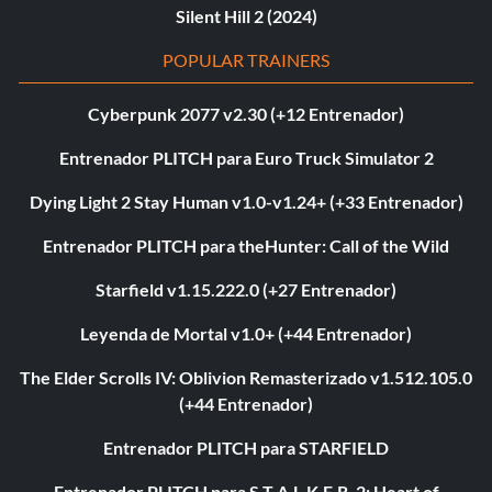
Silent Hill 2 (2024)
POPULAR TRAINERS
Cyberpunk 2077 v2.30 (+12 Entrenador)
Entrenador PLITCH para Euro Truck Simulator 2
Dying Light 2 Stay Human v1.0-v1.24+ (+33 Entrenador)
Entrenador PLITCH para theHunter: Call of the Wild
Starfield v1.15.222.0 (+27 Entrenador)
Leyenda de Mortal v1.0+ (+44 Entrenador)
The Elder Scrolls IV: Oblivion Remasterizado v1.512.105.0
(+44 Entrenador)
Entrenador PLITCH para STARFIELD
Entrenador PLITCH para S.T.A.L.K.E.R. 2: Heart of