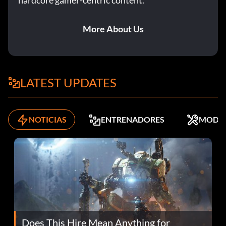
hardcore gamer-centric content.
More About Us
LATEST UPDATES
NOTICIAS
ENTRENADORES
MODS
Does This Hire Mean Anything for