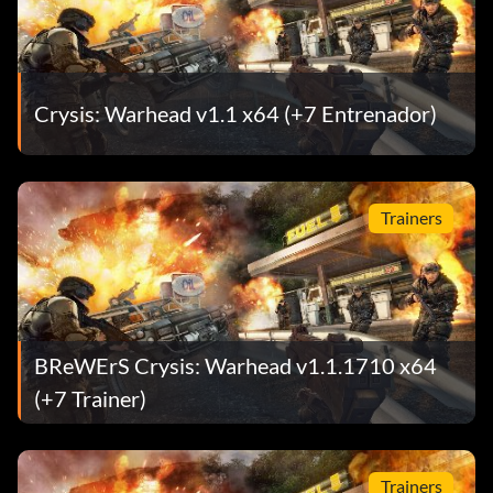
Crysis: Warhead v1.1 x64 (+7 Entrenador)
Trainers
BReWErS Crysis: Warhead v1.1.1710 x64
(+7 Trainer)
Trainers