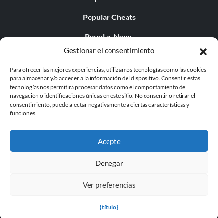
Popular Cheats
Popular News
Gestionar el consentimiento
Popular Editorials
Para ofrecer las mejores experiencias, utilizamos tecnologías como las cookies
Popular Free Games
para almacenar y/o acceder a la información del dispositivo. Consentir estas
tecnologías nos permitirá procesar datos como el comportamiento de
LATEST UPDATES
navegación o identificaciones únicas en este sitio. No consentir o retirar el
consentimiento, puede afectar negativamente a ciertas características y
funciones.
Does This Hire Mean Anything for Tit...
Acepte
Denegar
© 1998 - 2026 MegaGames.com All rights reserved
Ver preferencias
Privacy Policy
Terms of Service
Manage Cookie
Settings
{título}