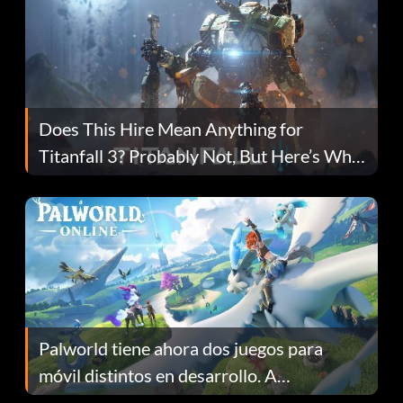
Does This Hire Mean Anything for
Titanfall 3? Probably Not, But Here’s Why
Fans Are Hopeful
Palworld tiene ahora dos juegos para
móvil distintos en desarrollo. A
continuación te explicamos por qué.