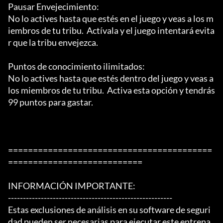
Pausar Envejecimiento:

No lo actives hasta que estés en el juego y veas a los m
iembros de tu tribu.  Actívala y el juego intentará evita
r que la tribu envejezca.

Puntos de conocimiento ilimitados:

No lo actives hasta que estés dentro del juego y veas a 
los miembros de tu tribu.  Activa esta opción y tendrás 
99 puntos para gastar.

=========================================
===========================

INFORMACIÓN IMPORTANTE:

-------------------------------------------------------

Estas exclusiones de análisis en su software de seguri
dad pueden ser necesarias para ejecutar este entrena