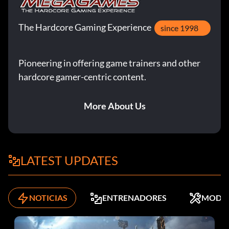
The Hardcore Gaming Experience
since 1998
Pioneering in offering game trainers and other
hardcore gamer-centric content.
More About Us
LATEST UPDATES
NOTICIAS
ENTRENADORES
MODS