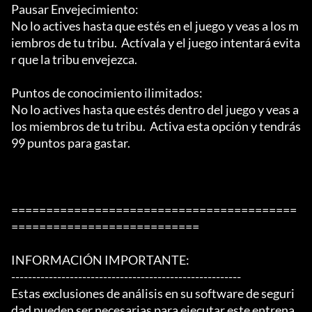
Pausar Envejecimiento:

No lo actives hasta que estés en el juego y veas a los m
iembros de tu tribu.  Actívala y el juego intentará evita
r que la tribu envejezca.

Puntos de conocimiento ilimitados:

No lo actives hasta que estés dentro del juego y veas a 
los miembros de tu tribu.  Activa esta opción y tendrás 
99 puntos para gastar.

=========================================
===========================

INFORMACIÓN IMPORTANTE:

-------------------------------------------------------

Estas exclusiones de análisis en su software de seguri
dad pueden ser necesarias para ejecutar este entrena