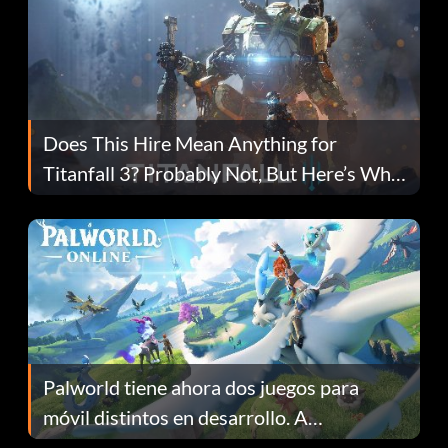
Does This Hire Mean Anything for
Titanfall 3? Probably Not, But Here’s Why
Fans Are Hopeful
Palworld tiene ahora dos juegos para
móvil distintos en desarrollo. A
continuación te explicamos por qué.