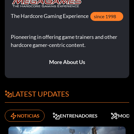
The Hardcore Gaming Experience
since 1998
Pioneering in offering game trainers and other
hardcore gamer-centric content.
More About Us
LATEST UPDATES
NOTICIAS
ENTRENADORES
MODS