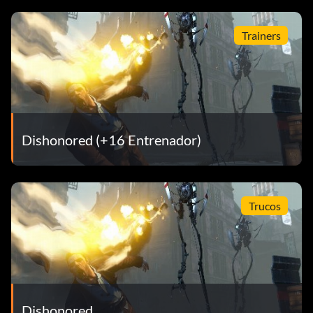
Trainers
Dishonored (+16 Entrenador)
Trucos
Dishonored