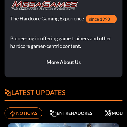
The Hardcore Gaming Experience
since 1998
Pioneering in offering game trainers and other
hardcore gamer-centric content.
More About Us
LATEST UPDATES
NOTICIAS
ENTRENADORES
MODS