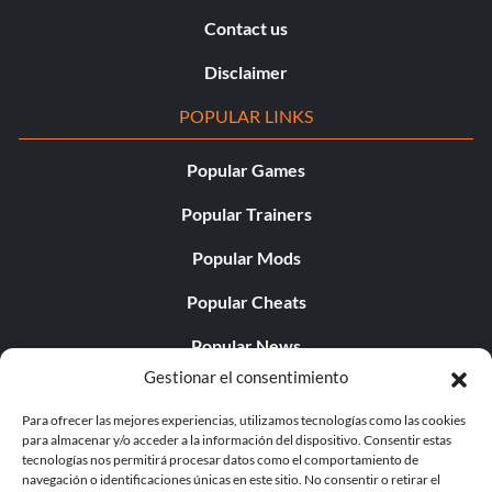
Contact us
Disclaimer
POPULAR LINKS
Popular Games
Popular Trainers
Popular Mods
Popular Cheats
Popular News
Gestionar el consentimiento
Popular Editorials
Para ofrecer las mejores experiencias, utilizamos tecnologías como las cookies
Popular Free Games
para almacenar y/o acceder a la información del dispositivo. Consentir estas
tecnologías nos permitirá procesar datos como el comportamiento de
LATEST UPDATES
navegación o identificaciones únicas en este sitio. No consentir o retirar el