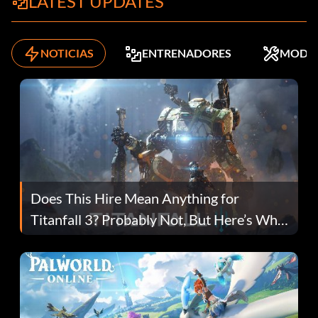
LATEST UPDATES
NOTICIAS
ENTRENADORES
MODS
Does This Hire Mean Anything for
Titanfall 3? Probably Not, But Here’s Why
Fans Are Hopeful