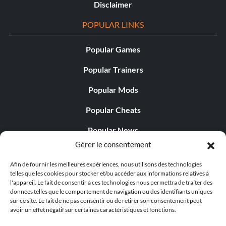
Disclaimer
POPULAR LINKS
Popular Games
Popular Trainers
Popular Mods
Popular Cheats
Popular News
Gérer le consentement
Popular Editorials
Afin de fournir les meilleures expériences, nous utilisons des technologies
Popular Free Games
telles que les cookies pour stocker et/ou accéder aux informations relatives à
l'appareil. Le fait de consentir à ces technologies nous permettra de traiter des
LATEST UPDATES
données telles que le comportement de navigation ou des identifiants uniques
sur ce site. Le fait de ne pas consentir ou de retirer son consentement peut
avoir un effet négatif sur certaines caractéristiques et fonctions.
Palworld propose désormais deux versions mobiles