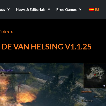
ods
News & Editorials
Free Games
ES
Trainers
DE VAN HELSING V1.1.25