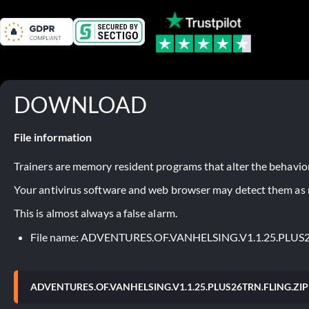
DOWNLOAD
File information
Trainers are memory resident programs that alter the behavior
Your antivirus software and web browser may detect them as ma
This is almost always a false alarm.
File name: ADVENTURES.OF.VANHELSING.V1.1.25.PLUS
ADVENTURES.OF.VANHELSING.V1.1.25.PLUS26TRN.FLING.ZIP