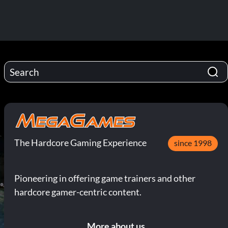
The Hardcore Gaming Experience
since 1998
Pioneering in offering game trainers and other
hardcore gamer-centric content.
More about us