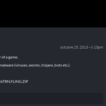
octubre 25, 2013 - 6:13pm
 of a game.
lware (viruses, worms, trojans, bots etc.).
26TRN.FLING.ZIP