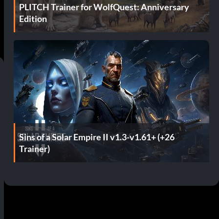
PLITCH Trainer for WolfQuest: Anniversary
Edition
Sins of a Solar Empire II v1.3-v1.61+ (+26
Trainer)