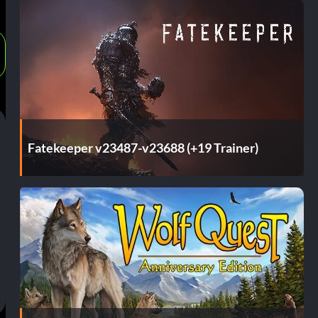
Fatekeeper v23487-v23688 (+19 Trainer)