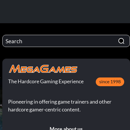
The Hardcore Gaming Experience
since 1998
Pioneering in offering game trainers and other
hardcore gamer-centric content.
More about us