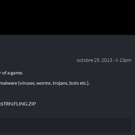
octobre 25, 2013 - 6:13pm
 of a game.
lware (viruses, worms, trojans, bots etc.).
26TRN.FLING.ZIP