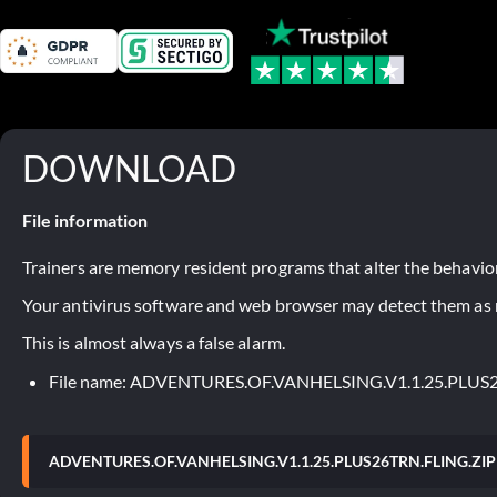
DOWNLOAD
File information
Trainers are memory resident programs that alter the behavior
Your antivirus software and web browser may detect them as ma
This is almost always a false alarm.
File name: ADVENTURES.OF.VANHELSING.V1.1.25.PLUS
ADVENTURES.OF.VANHELSING.V1.1.25.PLUS26TRN.FLING.ZIP