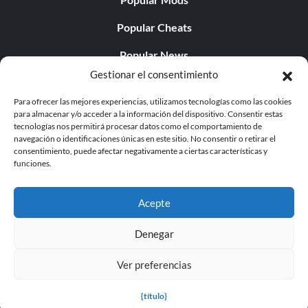
Popular Cheats
Popular News
Gestionar el consentimiento
Popular Editorials
Para ofrecer las mejores experiencias, utilizamos tecnologías como las cookies
Popular Free Games
para almacenar y/o acceder a la información del dispositivo. Consentir estas
tecnologías nos permitirá procesar datos como el comportamiento de
LATEST UPDATES
navegación o identificaciones únicas en este sitio. No consentir o retirar el
consentimiento, puede afectar negativamente a ciertas características y
funciones.
Palworld ya cuenta con dos versiones para móvil
independientes...
Acepte
Denegar
Ver preferencias
© 1998 - 2026 MegaGames.com All rights reserved
Privacy Policy
Terms of Service
Manage Cookie
{título}