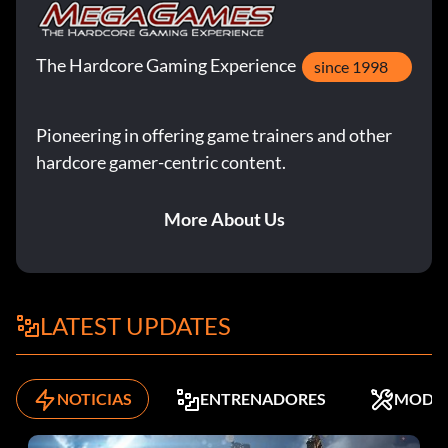
The Hardcore Gaming Experience
since 1998
Pioneering in offering game trainers and other
hardcore gamer-centric content.
More About Us
LATEST UPDATES
NOTICIAS
ENTRENADORES
MODS