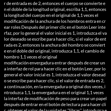
r de entrada es de 2, entonces el cuerpo se convierte e
n el doble de la longitud original, escriba 1,1, entonces 
la longitud del cuerpo en el original de 1,1 veces el

modificación de la anchura de los hombros entra en cr
ear roles Después del primer clic en el botón Leer inte
rfaz, por lo general el valor inicial es 1, introduzca el va
lor deseado se escribe para hacer clic, si el valor de ent
rada es 2, entonces la anchura del hombro se conviert
e en el doble del original, introduzca 1,1, el cambio de 
hombro 1,1 veces el original

modificación envergadura entrar después de crear un
a interfaz de rol para hacer clic en el botón Leer, por lo 
general el valor inicial es 1, introduzca el valor desead
o se escribe para hacer clic, si el valor de entrada es 2, 
a continuación, en la envergadura original dos veces, i
ntroduzca 1,1, la envergadura en el original 1,1 veces

la interfaz de modificación de peso para crear un papel 
después de entrar en el botón de lectura para hacer cli
c, obtener el valor de la unidad es "libras", introduzca e