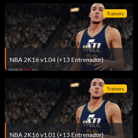
Trainers
NBA 2K16 v1.04 (+13 Entrenador)
Trainers
NBA 2K16 v1.01 (+13 Entrenador)