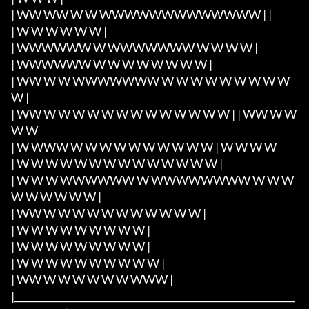
| WW WW W W WWWWWWWWWWWWW | |

| W W W W W W |

| WWWWWW W WWWWWWW W W W W |

| WWWWWW W W W W W W W W |

| WW W W WWWWWWW W W W W W W W W W 
W |

| WW W W W W W W W W W W W W W | | WW W W 
W W

| W WWW W W W W W W W W W W | W W W W

| W W W W W W W W W W W W W W |

| W W W WWWWWW W WWWWWWWW W W W 
W W W W W W |

| WW W W W W W W W W W W W |

| W W W W W W W W W |

| W W W W W W W W W |

| W W W W W W W W W W |

| WW W W W W W W WWW |

|__________________________________________________________