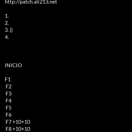
http://patch.ali213.net

1.  

2.  

3. ()

4.  

INICIO

F1

 F2

 F3

 F4

 F5

 F6

 F7 +10+10

 F8 +10+10
