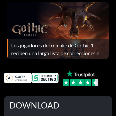
Los jugadores del remake de Gothic 1
reciben una larga lista de correcciones en
el parche 1.0.4
DOWNLOAD