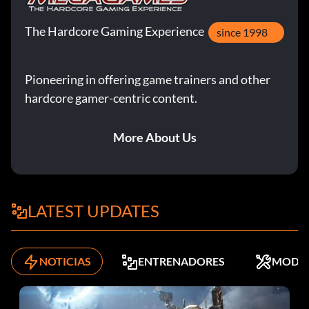
The Hardcore Gaming Experience
since 1998
Pioneering in offering game trainers and other
hardcore gamer-centric content.
More About Us
LATEST UPDATES
NOTICIAS
ENTRENADORES
MODS