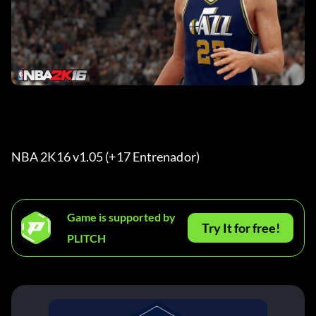
NBA 2K16 v1.05 (+17 Entrenador) 
Game is supported by
Try It for free!
PLITCH