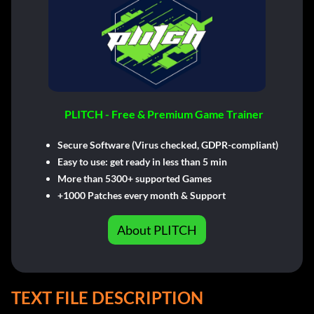
PLITCH - Free & Premium Game Trainer
Secure Software (Virus checked, GDPR-compliant)
Easy to use: get ready in less than 5 min
More than 5300+ supported Games
+1000 Patches every month & Support
About PLITCH
TEXT FILE DESCRIPTION