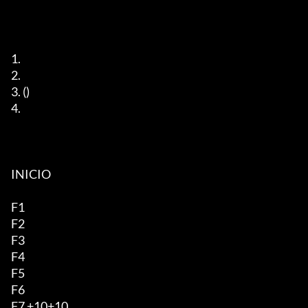
1.  

2.  

3. ()

4.  

INICIO

F1

F2

F3

F4

F5

F6

F7 +10+10
