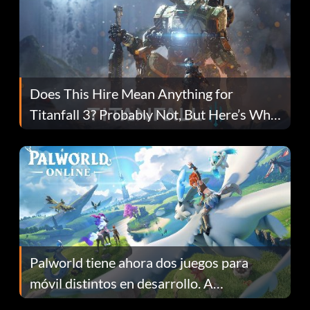
Does This Hire Mean Anything for
Titanfall 3? Probably Not, But Here’s Why
Fans Are Hopeful
Palworld tiene ahora dos juegos para
móvil distintos en desarrollo. A
continuación te explicamos por qué.