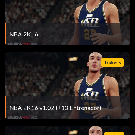
NBA 2K16
Trainers
NBA 2K16 v1.02 (+13 Entrenador)