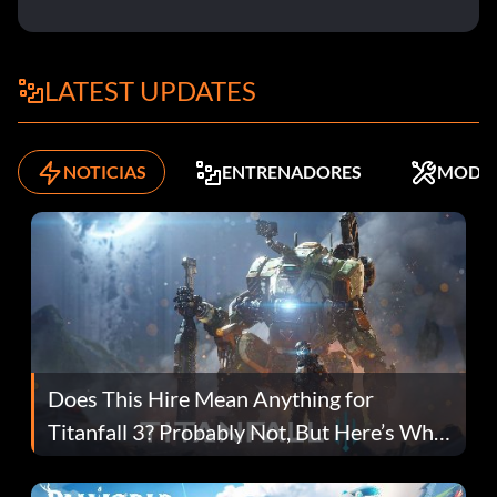
LATEST UPDATES
NOTICIAS
ENTRENADORES
MODS
Does This Hire Mean Anything for
Titanfall 3? Probably Not, But Here’s Why
Fans Are Hopeful