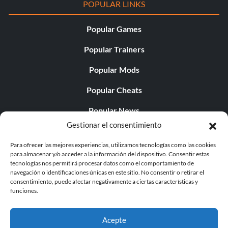
POPULAR LINKS
Popular Games
Popular Trainers
Popular Mods
Popular Cheats
Popular News
Gestionar el consentimiento
Popular Editorials
Para ofrecer las mejores experiencias, utilizamos tecnologías como las cookies
Popular Free Games
para almacenar y/o acceder a la información del dispositivo. Consentir estas
tecnologías nos permitirá procesar datos como el comportamiento de
LATEST UPDATES
navegación o identificaciones únicas en este sitio. No consentir o retirar el
consentimiento, puede afectar negativamente a ciertas características y
funciones.
Does This Hire Mean Anything for Tit...
Acepte