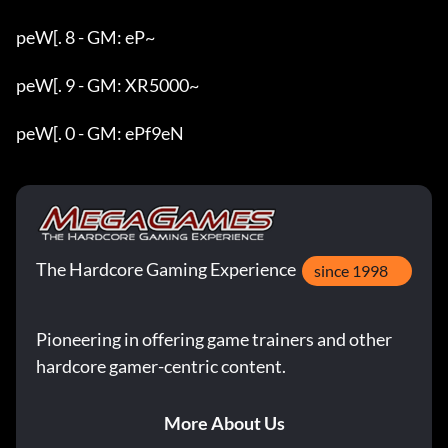
peW[. 8 - GM: eP~

peW[. 9 - GM: XR5000~

peW[. 0 - GM: ePf9eN
The Hardcore Gaming Experience
since 1998
Pioneering in offering game trainers and other
hardcore gamer-centric content.
More About Us