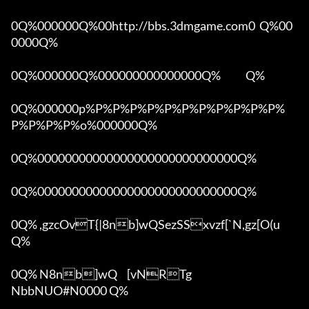
0Q%000000Q%00http://bbs.3dmgame.com0  Q%00
0000Q%

0Q%000000Q%000000000000000Q%            Q%

0Q%000000p%P%P%P%P%P%P%P%P%P%P%P%
P%P%P%P%o%000000Q%

0Q%00000000000000000000000000000Q%

0Q%00000000000000000000000000000Q%

0Q% ,gzcOvT{|8nb]wQSezSSxvzf[`N,gz[O(u 
Q%

0Q% N8nb]wQ	[vNRTg

NbbNUO#N0000 Q%
