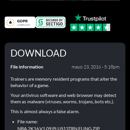
el parche 1.0.4
DOWNLOAD
File information
mayo 23, 2016 - 5:18pm
Trainers are memory resident programs that alter the
behavior of a game.
Your antivirus software and web browser may detect
them as malware (viruses, worms, trojans, bots etc.).
This is almost always a false alarm.
File name:
NBA.2K16.V1.09.PLUS13TRN.FLING.ZIP