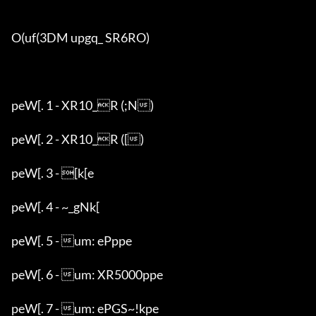
O(uf(3DM upgq_ SR6RO)

peW[. 1 - XR10_R (;N)

peW[. 2 - XR10_R ([)

peW[. 3 - [k[e

peW[. 4 - ~_gNk[

peW[. 5 - um: ePppe

peW[. 6 - um: XR5000ppe

peW[. 7 - um: ePGS~!kpe
