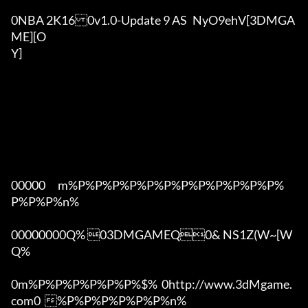
0NBA 2K160v1.0-Update 9 AS	NyO9ehV[3DMGA
ME][O

Y]

00000      m%P%P%P%P%P%P%P%P%P%P%P%P%
P%P%P%n%

00000000Q% 03DMGAMEQ0& NS1Z(W~[W  
Q%

0m%P%P%P%P%P%P%$%  0http://www.3dMgame.
com0  %P%P%P%P%P%P%n%
