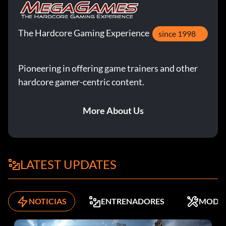
The Hardcore Gaming Experience
since 1998
Pioneering in offering game trainers and other
hardcore gamer-centric content.
More About Us
LATEST UPDATES
NOTICIAS
ENTRENADORES
MODS