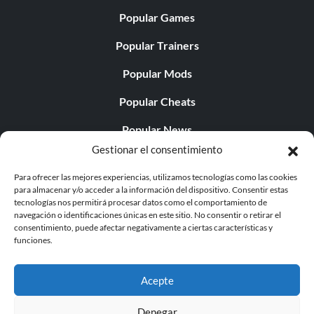
Popular Games
Popular Trainers
Popular Mods
Popular Cheats
Popular News
Gestionar el consentimiento
Popular Editorials
Para ofrecer las mejores experiencias, utilizamos tecnologías como las cookies
Popular Free Games
para almacenar y/o acceder a la información del dispositivo. Consentir estas
tecnologías nos permitirá procesar datos como el comportamiento de
LATEST UPDATES
navegación o identificaciones únicas en este sitio. No consentir o retirar el
consentimiento, puede afectar negativamente a ciertas características y
funciones.
Palworld ya cuenta con dos versiones para móvil
independientes...
Acepte
Denegar