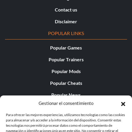
Contact us
Disclaimer
POPULAR LINKS
Popular Games
Popular Trainers
Popular Mods
Popular Cheats
Popular News
Gestionar el consentimiento
Popular Editorials
Para ofrecer las mejores experiencias, utilizamos tecnologías como las cookies
Popular Free Games
para almacenar y/o acceder a la información del dispositivo. Consentir estas
tecnologías nos permitirá procesar datos como el comportamiento de
LATEST UPDATES
navegación o identificaciones únicas en este sitio. No consentir o retirar el