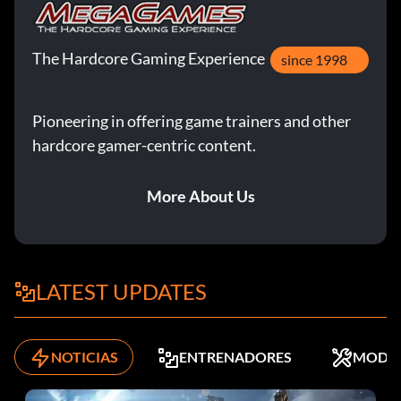
The Hardcore Gaming Experience
since 1998
Pioneering in offering game trainers and other
hardcore gamer-centric content.
More About Us
LATEST UPDATES
NOTICIAS
ENTRENADORES
MODS