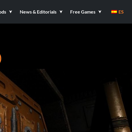
ods
News & Editorials
Free Games
ES
)