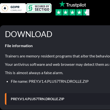
DOWNLOAD
File information
Trainers are memory resident programs that alter the behavior
Your antivirus software and web browser may detect them as ma
This is almost always a false alarm.
File name: PREY.V1.4.PLUS7TRN.DROLLE.ZIP
PREY.V1.4.PLUS7TRN.DROLLE.ZIP