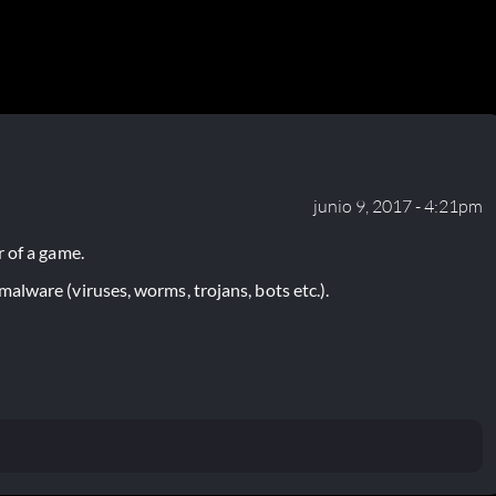
junio 9, 2017 - 4:21pm
 of a game.
lware (viruses, worms, trojans, bots etc.).