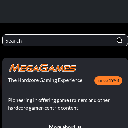
The Hardcore Gaming Experience
since 1998
Pioneering in offering game trainers and other
hardcore gamer-centric content.
More about us