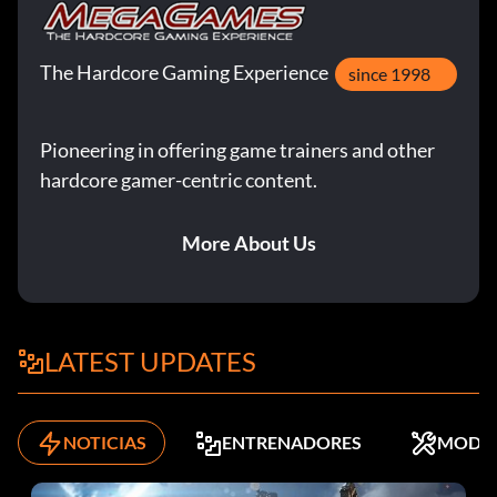
The Hardcore Gaming Experience
since 1998
Pioneering in offering game trainers and other
hardcore gamer-centric content.
More About Us
LATEST UPDATES
NOTICIAS
ENTRENADORES
MODS