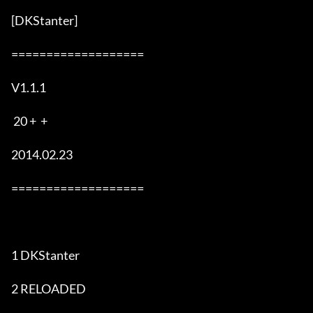
[DKStanter]

===================

V1.1.1

 20 +  + 

2014.02.23

===================

1 DKStanter  

2 RELOADED  
