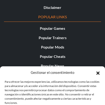
Disclaimer
POPULAR LINKS
Popular Games
Popular Trainers
Popular Mods
Popular Cheats
Popular News
Gestionar el consentimiento
Popular Editorials
Para ofrecer las mejores experiencias, utilizamos tecnologías como las cookies
Popular Free Games
para almacenar y/o acceder a la información del dispositivo. Consentir estas
tecnologías nos permitirá procesar datos como el comportamiento de
LATEST UPDATES
navegación o identificaciones únicas en este sitio. No consentir o retirar el
consentimiento, puede afectar negativamente a ciertas características y
funciones.