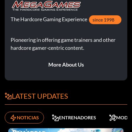
The Hardcore Gaming Experience
since 1998
Pioneering in offering game trainers and other
hardcore gamer-centric content.
More About Us
LATEST UPDATES
NOTICIAS
ENTRENADORES
MODS