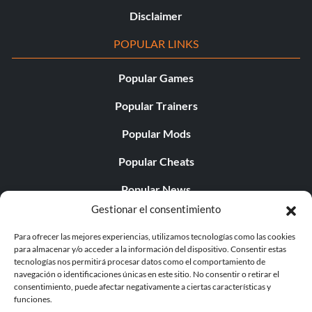
Disclaimer
POPULAR LINKS
Popular Games
Popular Trainers
Popular Mods
Popular Cheats
Popular News
Gestionar el consentimiento
Popular Editorials
Para ofrecer las mejores experiencias, utilizamos tecnologías como las cookies
Popular Free Games
para almacenar y/o acceder a la información del dispositivo. Consentir estas
tecnologías nos permitirá procesar datos como el comportamiento de
LATEST UPDATES
navegación o identificaciones únicas en este sitio. No consentir o retirar el
consentimiento, puede afectar negativamente a ciertas características y
funciones.