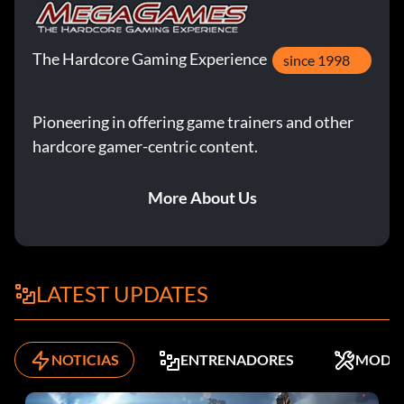
The Hardcore Gaming Experience
since 1998
Pioneering in offering game trainers and other
hardcore gamer-centric content.
More About Us
LATEST UPDATES
NOTICIAS
ENTRENADORES
MODS