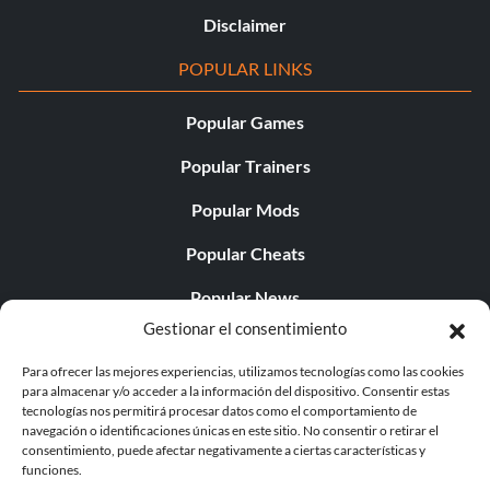
Disclaimer
POPULAR LINKS
Popular Games
Popular Trainers
Popular Mods
Popular Cheats
Popular News
Gestionar el consentimiento
Popular Editorials
Para ofrecer las mejores experiencias, utilizamos tecnologías como las cookies
Popular Free Games
para almacenar y/o acceder a la información del dispositivo. Consentir estas
tecnologías nos permitirá procesar datos como el comportamiento de
LATEST UPDATES
navegación o identificaciones únicas en este sitio. No consentir o retirar el
consentimiento, puede afectar negativamente a ciertas características y
funciones.