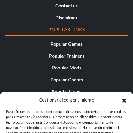
Contact us
Disclaimer
POPULAR LINKS
Popular Games
Popular Trainers
Popular Mods
Popular Cheats
Popular News
Gestionar el consentimiento
Popular Editorials
Para ofrecer las mejores experiencias, utilizamos tecnologías como las cookies
Popular Free Games
para almacenar y/o acceder a la información del dispositivo. Consentir estas
tecnologías nos permitirá procesar datos como el comportamiento de
LATEST UPDATES
navegación o identificaciones únicas en este sitio. No consentir o retirar el
consentimiento, puede afectar negativamente a ciertas características y