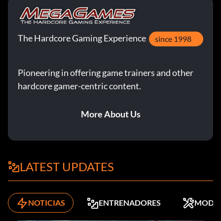
The Hardcore Gaming Experience
since 1998
Pioneering in offering game trainers and other
hardcore gamer-centric content.
More About Us
LATEST UPDATES
NOTICIAS
ENTRENADORES
MODS