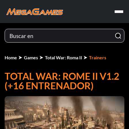
Home
Games
Total War: Roma II
Trainers
TOTAL WAR: ROME II V1.2
(+16 ENTRENADOR)