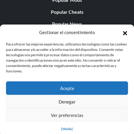
Popular Cheats
Popular News
Gestionar el consentimiento
Popular Editorials
Para ofrecer las mejores experiencias, utilizamos tecnologías como las cookies
Popular Free Games
para almacenar y/o acceder a la información del dispositivo. Consentir estas
tecnologías nos permitirá procesar datos como el comportamiento de
LATEST UPDATES
navegación o identificaciones únicas en este sitio. No consentir o retirar el
consentimiento, puede afectar negativamente a ciertas características y
funciones.
Does This Hire Mean Anything for Tit...
Acepte
Denegar
© 1998 - 2026 MegaGames.com All rights reserved
Ver preferencias
Privacy Policy
Terms of Service
Manage Cookie
Settings
{título}