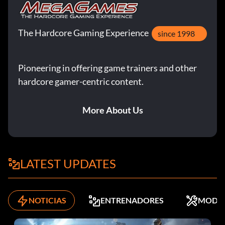
The Hardcore Gaming Experience
since 1998
Pioneering in offering game trainers and other
hardcore gamer-centric content.
More About Us
LATEST UPDATES
NOTICIAS
ENTRENADORES
MODS